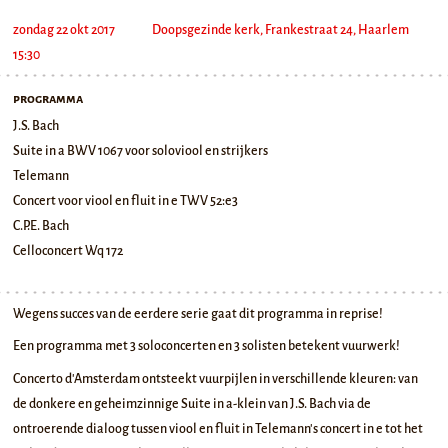
zondag 22 okt 2017
Doopsgezinde kerk, Frankestraat 24, Haarlem
15:30
programma
J.S. Bach
Suite in a BWV 1067 voor soloviool en strijkers
Telemann
Concert voor viool en fluit in e TWV 52:e3
C.P.E. Bach
Celloconcert Wq 172
Wegens succes van de eerdere serie gaat dit programma in reprise!
Een programma met 3 soloconcerten en 3 solisten betekent vuurwerk!
Concerto d'Amsterdam ontsteekt vuurpijlen in verschillende kleuren: van
de donkere en geheimzinnige Suite in a-klein van J.S. Bach via de
ontroerende dialoog tussen viool en fluit in Telemann's concert in e tot het