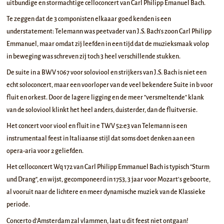
uitbundige en stormachtige celloconcert van Carl Philipp Emanuel Bach.
Te zeggen dat de 3 componisten elkaaar goed kenden is een
understatement: Telemann was peetvader van J.S. Bach's zoon Carl Philipp
Emmanuel, maar omdat zij leefden in een tijd dat de muzieksmaak volop
in beweging was schreven zij toch 3 heel verschillende stukken.
De suite in a BWV 1067 voor soloviool en strijkers van J.S. Bach is niet een
echt soloconcert, maar een voorloper van de veel bekendere Suite in b voor
fluit en orkest. Door de lagere ligging en de meer "versmeltende" klank
van de soloviool klinkt het heel anders, duisterder, dan de fluitversie.
Het concert voor viool en fluit in e TWV 52:e3 van Telemann is een
instrumentaal feest in Italiaanse stijl dat soms doet denken aan een
opera-aria voor 2 geliefden.
Het celloconcert Wq 172 van Carl Philipp Emmanuel Bach is typisch "Sturm
und Drang", en wijst, gecomponeerd in 1753, 3 jaar voor Mozart's geboorte,
al vooruit naar de lichtere en meer dynamische muziek van de Klassieke
periode.
Concerto d'Amsterdam zal vlammen, laat u dit feest niet ontgaan!