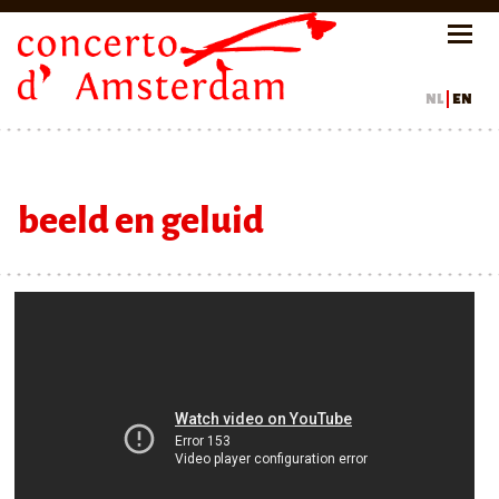
nl
en
beeld en geluid